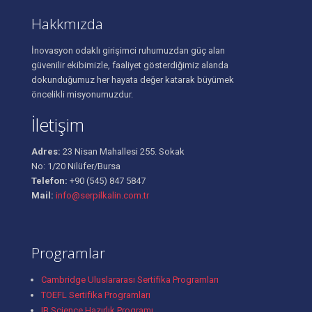
Hakkmızda
İnovasyon odaklı girişimci ruhumuzdan güç alan
güvenilir ekibimizle, faaliyet gösterdiğimiz alanda
dokunduğumuz her hayata değer katarak büyümek
öncelikli misyonumuzdur.
İletişim
Adres:
23 Nisan Mahallesi 255. Sokak
No: 1/20 Nilüfer/Bursa
Telefon:
+90 (545) 847 5847
Mail:
info@serpilkalin.com.tr
Programlar
Cambridge Uluslararası Sertifika Programları
TOEFL Sertifika Programları
IB Science Hazırlık Programı