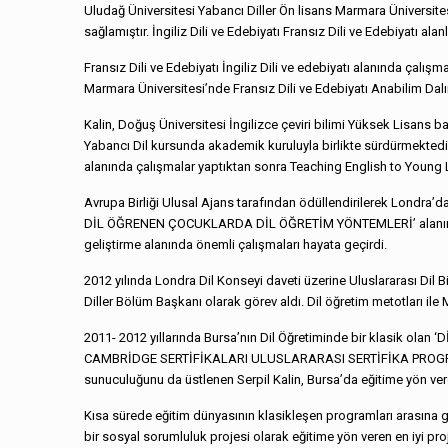
Uludağ Üniversitesi Yabancı Diller Ön lisans Marmara Üniversitesi Y
sağlamıştır. İngiliz Dili ve Edebiyatı Fransız Dili ve Edebiyatı alan
Fransız Dili ve Edebiyatı İngiliz Dili ve edebiyatı alanında çalış
Marmara Üniversitesi’nde Fransız Dili ve Edebiyatı Anabilim Dalın
Kalin, Doğuş Üniversitesi İngilizce çeviri bilimi Yüksek Lisans 
Yabancı Dil kursunda akademik kuruluyla birlikte sürdürmektedir.
alanında çalışmalar yaptıktan sonra Teaching English to Young L
Avrupa Birliği Ulusal Ajans tarafından ödüllendirilerek Londra’da
DİL ÖĞRENEN ÇOCUKLARDA DİL ÖĞRETİM YÖNTEMLERİ’ alanında öne
geliştirme alanında önemli çalışmaları hayata geçirdi.
2012 yılında Londra Dil Konseyi daveti üzerine Uluslararası Dil 
Diller Bölüm Başkanı olarak görev aldı. Dil öğretim metotları ile M
2011- 2012 yıllarında Bursa’nın Dil Öğretiminde bir klasik ola
CAMBRİDGE SERTİFİKALARI ULUSLARARASI SERTİFİKA PROGRAMI ala
sunuculuğunu da üstlenen Serpil Kalin, Bursa’da eğitime yön veren 
Kısa sürede eğitim dünyasının klasikleşen programları arasına 
bir sosyal sorumluluk projesi olarak eğitime yön veren en iyi proje