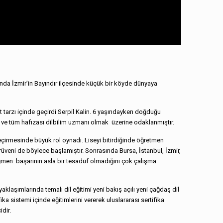
ında İzmir’in Bayındır ilçesinde küçük bir köyde dünyaya
 tarzı içinde geçirdi Serpil Kalin. 6 yaşındayken doğduğu
lı ve tüm hafızası dilbilim uzmanı olmak üzerine odaklanmıştır.
eçirmesinde büyük rol oynadı. Liseyi bitirdiğinde öğretmen
rüveni de böylece başlamıştır. Sonrasında Bursa, İstanbul, İzmir,
ağmen başarının asla bir tesadüf olmadığını çok çalışma
yaklaşımlarında temalı dil eğitimi yeni bakış açılı yeni çağdaş dil
ka sistemi içinde eğitimlerini vererek uluslararası sertifika
idir.