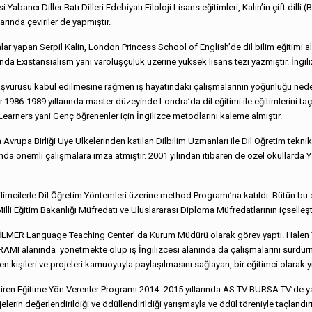
abancı Diller Batı Dilleri Edebiyatı Filoloji Lisans eğitimleri, Kalin’in çift dill
larında çeviriler de yapmıştır.
malar yapan Serpil Kalin, London Princess School of English’de dil bilim eğitimi 
da Existansialism yani varoluşçuluk üzerine yüksek lisans tezi yazmıştır. İngiliz
başvurusu kabul edilmesine rağmen iş hayatındaki çalışmalarının yoğunluğu neden
1986-1989 yıllarında master düzeyinde Londra’da dil eğitimi ile eğitimlerini taç
earners yani Genç öğrenenler için İngilizce metodlarını kaleme almıştır.
 Avrupa Birliği Üye Ülkelerinden katılan Dilbilim Uzmanları ile Dil Öğretim tekni
mli çalışmalara imza atmıştır. 2001 yılından itibaren de özel okullarda Y
Bilimcilerle Dil Öğretim Yöntemleri üzerine method Programı’na katıldı. Bütün bu
illi Eğitim Bakanlığı Müfredatı ve Uluslararası Diploma Müfredatlarının içselleştir
n ‘DİLMER Language Teaching Center’ da Kurum Müdürü olarak görev yaptı. Halen 
nında yönetmekte olup iş İngilizcesi alanında da çalışmalarını sürdürmekte
kişileri ve projeleri kamuoyuyla paylaşılmasını sağlayan, bir eğitimci olarak yin
giren Eğitime Yön Verenler Programı 2014 -2015 yıllarında AS TV BURSA TV’de 
lerin değerlendirildiği ve ödüllendirildiği yarışmayla ve ödül töreniyle taçlandır