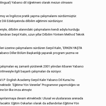
i (Bilingual) Yabancı dil öğretmeni olarak mezun olmasını
almış ve İngilizce pratik yapma çalışmalarını sürdürmüştür.
 Dili Edebiyatında dilbilim eğitimini sürdürüyor.
iyle, dilbilim alanındaki çalışmalarını kendi adıyla kurduğu
landıran Serpil Kalin, uzun yıllar Dilbilim Yöntem Method Teknik
kleri üzerine çalışmalarını sürdüren Serpil Kalin, ‘ERKEN YAŞTA
abancı Diller Bölüm Başkanlığı yaparak program yazma ve
 çalışmaları eş zamanlı yürüterek 2001 yılından itibaren Yabancı
ilmesiyle ilgili başarılı çalışmaları da sürüyor.
V.I.P English Academy Serpil Kalin Yabancı Dil Kursu’nu
dir. ‘Eğitime Yön Verenler’ Programının yapımcılığını ve
e bir ilke imza atmıştır.
yayınlanmaya devam etmektedir. Ulusal ve uluslararası arenada
ılacaktır. Eğitim Oskarları olarak da adlandırılan Eğitime Yön