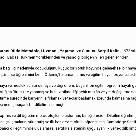
abancı Dilde Metodoloji Uzmanı, Yapımcı ve Sunucu Serpil Kalin,
1972 yıl
dı. Babası Türkmen Yörüklerinden ve yaşadığı bölgenin ileri gelenlerinden,
na bağlılığı nedeniyle çocukluğunu küçük bir Yörük köyünde geleneksel bir hayat
irmiştir. Lise öğrenimini İzmir Ödemiş’te tamamlamış ve eğitim hayatı boyunca ak
ya ve meslek sahibi olmaya verdiği önem, başarılı bir eğitim öğretim hayatı g
yıllığına Birecik’te yaşamış ve henüz bilmediği şehir mekân ve yer değiştirme se
ğiştirme sürecinde kariyerini sıfırlamak ve tekrar başlamak zorunda kalmasına r
çmemiş başarılı bir dilbilimci olmuştur.
r yapmış ve dil öğretim metodolojileri oluşturmuş bir eğitimcidir. Dilbilim öğretim 
arı çalışmalarını yürütmüş ve ilk kez devlet okulu öğrencilerini Cambridge Sertifi
yabancı dil eğitiminde uluslararası sertifika sistemini uygulayan ilk ve tek dilbilimc