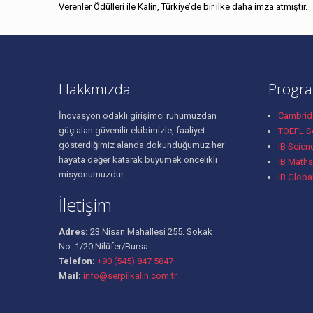
Verenler Ödülleri ile Kalin, Türkiye’de bir ilke daha imza atmıştır.
Hakkmızda
Progra
İnovasyon odaklı girişimci ruhumuzdan
Cambridg
güç alan güvenilir ekibimizle, faaliyet
TOEFL Se
gösterdiğimiz alanda dokunduğumuz her
IB Scien
hayata değer katarak büyümek öncelikli
IB Maths
misyonumuzdur.
IB Globa
İletişim
Adres:
23 Nisan Mahallesi 255. Sokak
No: 1/20 Nilüfer/Bursa
Telefon:
+90 (545) 847 5847
Mail:
info@serpilkalin.com.tr