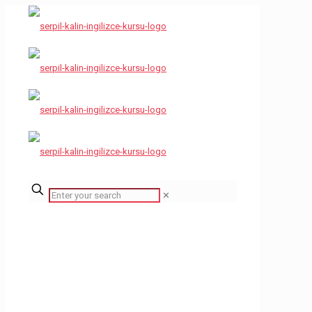
✕
Çocuklar
İçin İngilizce