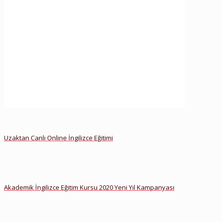
Kursu
Ana Sayfa
Haberler
çocuklar için ingilizce
Çocuklar İçin İngilizce
Kursu
Uzaktan Canlı Online İngilizce Eğitimi
Akademik İngilizce Eğitim Kursu 2020 Yeni Yıl Kampanyası