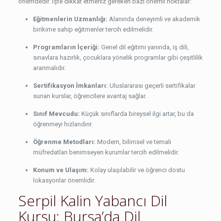
önemdedir. İşte dikkat etmeniz gereken bazı önemli noktalar:
Eğitmenlerin Uzmanlığı:
Alanında deneyimli ve akademik
birikime sahip eğitmenler tercih edilmelidir.
Programların İçeriği:
Genel dil eğitimi yanında, iş dili,
sınavlara hazırlık, çocuklara yönelik programlar gibi çeşitlilik
aranmalıdır.
Sertifikasyon İmkanları:
Uluslararası geçerli sertifikalar
sunan kurslar, öğrencilere avantaj sağlar.
Sınıf Mevcudu:
Küçük sınıflarda bireysel ilgi artar, bu da
öğrenmeyi hızlandırır.
Öğrenme Metodları:
Modern, bilimsel ve temalı
müfredatları benimseyen kurumlar tercih edilmelidir.
Konum ve Ulaşım:
Kolay ulaşılabilir ve öğrenci dostu
lokasyonlar önemlidir.
Serpil Kalin Yabancı Dil
Kursu: Bursa’da Dil