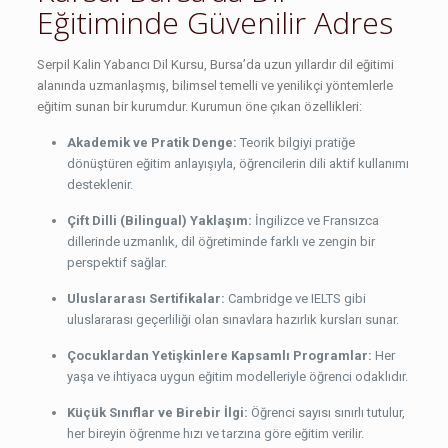
Eğitiminde Güvenilir Adres
Serpil Kalin Yabancı Dil Kursu, Bursa’da uzun yıllardır dil eğitimi
alanında uzmanlaşmış, bilimsel temelli ve yenilikçi yöntemlerle
eğitim sunan bir kurumdur. Kurumun öne çıkan özellikleri:
Akademik ve Pratik Denge:
Teorik bilgiyi pratiğe
dönüştüren eğitim anlayışıyla, öğrencilerin dili aktif kullanımı
desteklenir.
Çift Dilli (Bilingual) Yaklaşım:
İngilizce ve Fransızca
dillerinde uzmanlık, dil öğretiminde farklı ve zengin bir
perspektif sağlar.
Uluslararası Sertifikalar:
Cambridge ve IELTS gibi
uluslararası geçerliliği olan sınavlara hazırlık kursları sunar.
Çocuklardan Yetişkinlere Kapsamlı Programlar:
Her
yaşa ve ihtiyaca uygun eğitim modelleriyle öğrenci odaklıdır.
Küçük Sınıflar ve Birebir İlgi:
Öğrenci sayısı sınırlı tutulur,
her bireyin öğrenme hızı ve tarzına göre eğitim verilir.