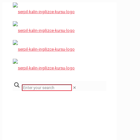
✕
Foto Galeri
Ana Sayfa