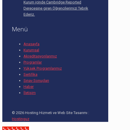
Kurum içinde Cambridge Reported
Derecesine giren Öğrencilerimizi Tebrik
Ederiz.
Menü
Anasayfa
Kurumsal
Akreditasyonlarımız
Programlar
Yüksek Programlarımız
Sertifika
Sınav Sonuçları
Haber
İletişim
© 2026 Hosting Hizmeti ve Web Site Tasarımı :
Hostinguz
Call Now Button