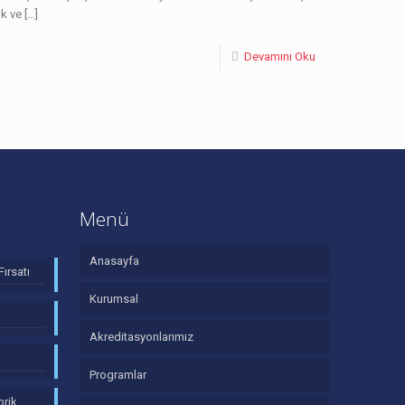
ık ve
[…]
Devamını Oku
Menü
Anasayfa
Fırsatı
Kurumsal
Akreditasyonlarımız
Programlar
brik