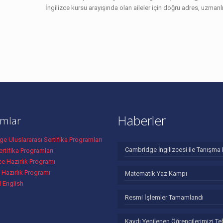
İngilizce kursu arayışında olan aileler için doğru adres, uzmanl
Haberler
mlar
e Uluslararası Sertifika Programları
Cambridge İngilizcesi ile Tanışma 
rtifika Programları
ce Hazırlık Programı
 Hazırlık Programı
Matematik Yaz Kampı
l English
Resmi İşlemler Tamamlandı
Kaydı Yenilenen Öğrencilerimizi Te