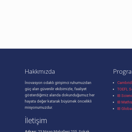
Hakkmızda
Progra
İnovasyon odaklı girişimci ruhumuzdan
Cambridg
güç alan güvenilir ekibimizle, faaliyet
TOEFL Se
gösterdiğimiz alanda dokunduğumuz her
IB Scien
hayata değer katarak büyümek öncelikli
IB Maths
misyonumuzdur.
IB Globa
İletişim
Adres:
23 Nisan Mahallesi 255. Sokak