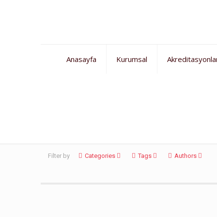
Anasayfa
Kurumsal
Akreditasyonla
Bursa İngilizce çocuk p
Filter by
Categories
Tags
Authors