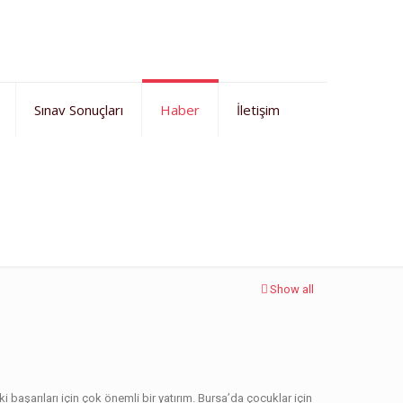
Sınav Sonuçları
Haber
İletişim
Ana Sayfa
Haberler
Bursa İngilizce çocuk programları
Show all
başarıları için çok önemli bir yatırım. Bursa’da çocuklar için