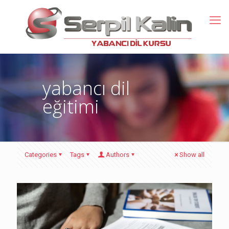
yabancı dil
eğitimi
Categories
Tags
Authors
Show all