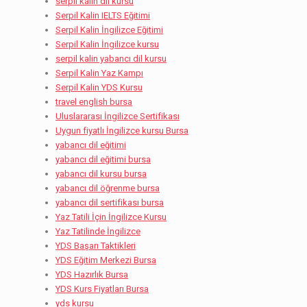
serpil kalin dil kursu
Serpil Kalin IELTS Eğitimi
Serpil Kalin İngilizce Eğitimi
Serpil Kalin İngilizce kursu
serpil kalin yabancı dil kursu
Serpil Kalin Yaz Kampı
Serpil Kalin YDS Kursu
travel english bursa
Uluslararası İngilizce Sertifikası
Uygun fiyatlı İngilizce kursu Bursa
yabancı dil eğitimi
yabancı dil eğitimi bursa
yabancı dil kursu bursa
yabancı dil öğrenme bursa
yabancı dil sertifikası bursa
Yaz Tatili İçin İngilizce Kursu
Yaz Tatilinde İngilizce
YDS Başarı Taktikleri
YDS Eğitim Merkezi Bursa
YDS Hazırlık Bursa
YDS Kurs Fiyatları Bursa
yds kursu