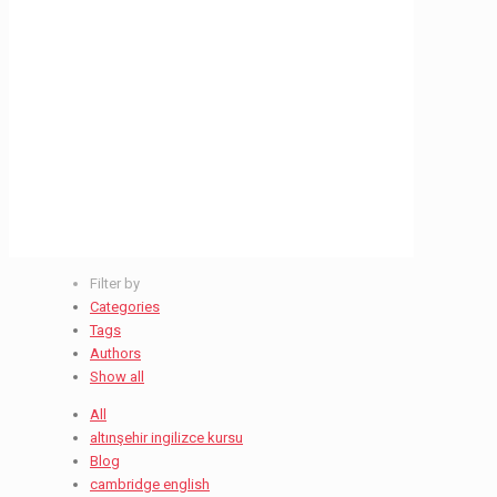
önerisi
bursa
Ana Sayfa
Haberler
ingilizce kursu önerisi
bursa
Filter by
Categories
Tags
Authors
Show all
All
altınşehir ingilizce kursu
Blog
cambridge english