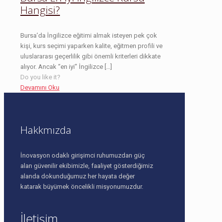
Hangisi?
Bursa’da İngilizce eğitimi almak isteyen pek çok
kişi, kurs seçimi yaparken kalite, eğitmen profili ve
uluslararası geçerlilik gibi önemli kriterleri dikkate
alıyor. Ancak “en iyi” İngilizce
[…]
Do you like it?
Devamını Oku
Hakkmızda
İnovasyon odaklı girişimci ruhumuzdan güç
alan güvenilir ekibimizle, faaliyet gösterdiğimiz
alanda dokunduğumuz her hayata değer
katarak büyümek öncelikli misyonumuzdur.
İletişim