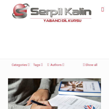
iş ingilizcesi
Categories
Tags
Authors
Show all