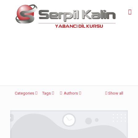
ingilizce kursu
bursa
Categories
Tags
Authors
Show all