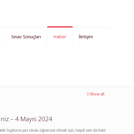
Sınav Sonuçları
Haber
İletişim
Ana Sayfa
Haberler
ingilizce bursluluk sınavı
Show all
siniz – 4 Mayıs 2024
talık İngilizce yaz okulu öğrencisi olmak için, haydi sen de katıl