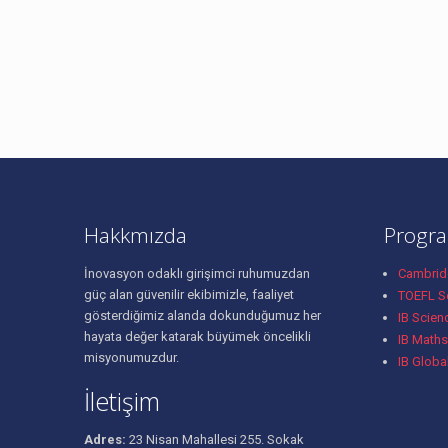
Hakkmızda
Progra
İnovasyon odaklı girişimci ruhumuzdan
Cambridg
güç alan güvenilir ekibimizle, faaliyet
TOEFL Se
gösterdiğimiz alanda dokunduğumuz her
IB Scien
hayata değer katarak büyümek öncelikli
IB Maths
misyonumuzdur.
IB Globa
İletişim
Adres:
23 Nisan Mahallesi 255. Sokak