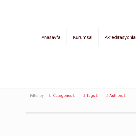
Anasayfa
Kurumsal
Akreditasyonla
ingilizce bursluluk sınav
Filter by
Categories
Tags
Authors