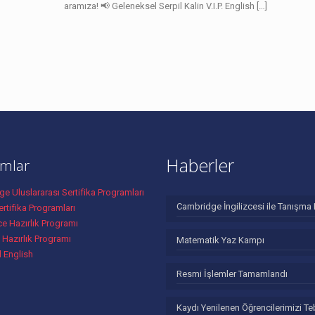
aramıza! 📢 Geleneksel Serpil Kalin V.I.P. English
[…]
Haberler
mlar
e Uluslararası Sertifika Programları
Cambridge İngilizcesi ile Tanışma 
rtifika Programları
ce Hazırlık Programı
 Hazırlık Programı
Matematik Yaz Kampı
l English
Resmi İşlemler Tamamlandı
Kaydı Yenilenen Öğrencilerimizi Te