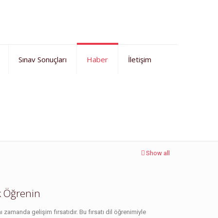
Sınav Sonuçları
Haber
İletişim
Ana Sayfa
Haberler
Serpil Kalin Yaz Kampı
Show all
k Öğrenin
ı zamanda gelişim fırsatıdır. Bu fırsatı dil öğrenimiyle