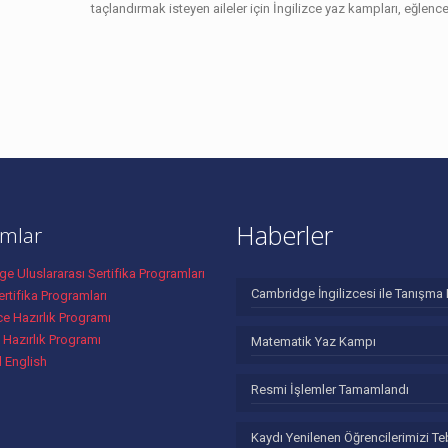
taçlandırmak isteyen aileler için İngilizce yaz kampları, eğlence
Haberler
mlar
e Uluslararası Sertifika Programları
Cambridge İngilizcesi ile Tanışma 
rtifika Programları
ce Hazırlık Programı
 Hazırlık Programı
Matematik Yaz Kampı
l English
Resmi İşlemler Tamamlandı
Kaydı Yenilenen Öğrencilerimizi Te