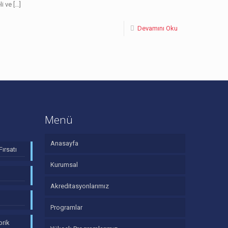
li ve
[…]
Devamını Oku
Menü
Anasayfa
Fırsatı
Kurumsal
Akreditasyonlarımız
Programlar
brik