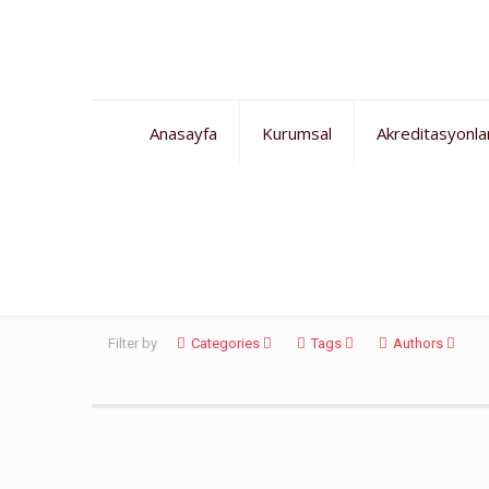
Anasayfa
Kurumsal
Akreditasyonla
Serpil Kalin Yaz Kampı
Filter by
Categories
Tags
Authors