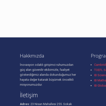
Hakkmızda
Progra
İnovasyon odaklı girişimci ruhumuzdan
Cambridg
güç alan güvenilir ekibimizle, faaliyet
TOEFL Se
gösterdiğimiz alanda dokunduğumuz her
IB Scien
hayata değer katarak büyümek öncelikli
IB Maths
misyonumuzdur.
IB Globa
İletişim
Adres:
23 Nisan Mahallesi 255. Sokak