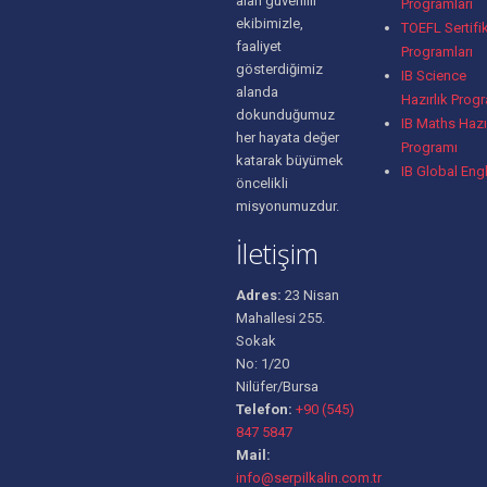
alan güvenilir
Programları
ekibimizle,
TOEFL Sertifi
faaliyet
Programları
gösterdiğimiz
IB Science
alanda
Hazırlık Prog
dokunduğumuz
IB Maths Hazır
her hayata değer
Programı
katarak büyümek
IB Global Eng
öncelikli
misyonumuzdur.
İletişim
Adres:
23 Nisan
Mahallesi 255.
Sokak
No: 1/20
Nilüfer/Bursa
Telefon:
+90 (545)
847 5847
Mail:
info@serpilkalin.com.tr