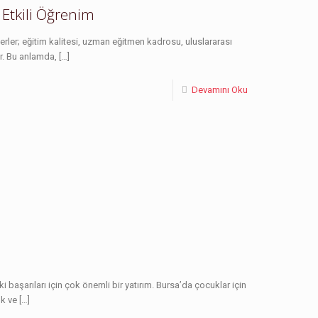
e Etkili Öğrenim
erler; eğitim kalitesi, uzman eğitmen kadrosu, uluslararası
ır. Bu anlamda,
[…]
Devamını Oku
başarıları için çok önemli bir yatırım. Bursa’da çocuklar için
ık ve
[…]