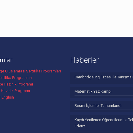
Haberler
mlar
e Uluslararası Sertifika Programları
Cambridge İngilizcesi ile Tanışma 
rtifika Programları
ce Hazırlık Programı
 Hazırlık Programı
Matematik Yaz Kampı
l English
Resmi İşlemler Tamamlandı
Kaydı Yenilenen Öğrencilerimizi Te
Ederiz