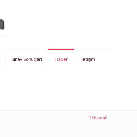
Sınav Sonuçları
Haber
İletişim
Ana Sayfa
Haberler
Bursa dil eğitimi
Show all