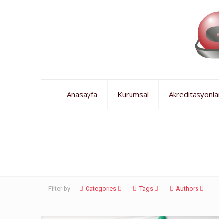
Anasayfa
Kurumsal
Akreditasyonla
Bursa dil eğitimi
Filter by
Categories
Tags
Authors