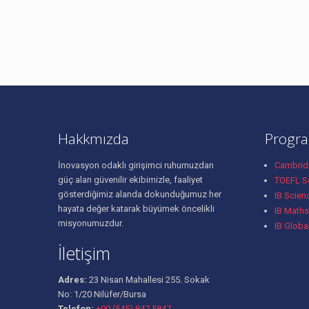
Hakkmızda
Progra
İnovasyon odaklı girişimci ruhumuzdan
Cambridg
güç alan güvenilir ekibimizle, faaliyet
TOEFL Se
gösterdiğimiz alanda dokunduğumuz her
IB Scien
hayata değer katarak büyümek öncelikli
IB Maths
misyonumuzdur.
IB Globa
İletişim
Adres:
23 Nisan Mahallesi 255. Sokak
No: 1/20 Nilüfer/Bursa
Telefon:
+90 (545) 847 5847